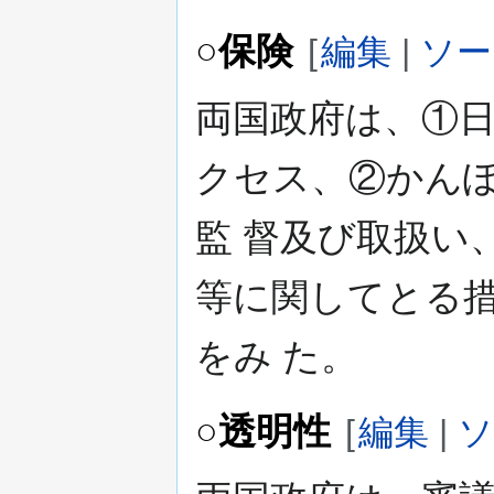
○保険
[
編集
|
ソー
両国政府は、①
クセス、②かん
監 督及び取扱い
等に関してとる
をみ た。
○透明性
[
編集
|
ソ