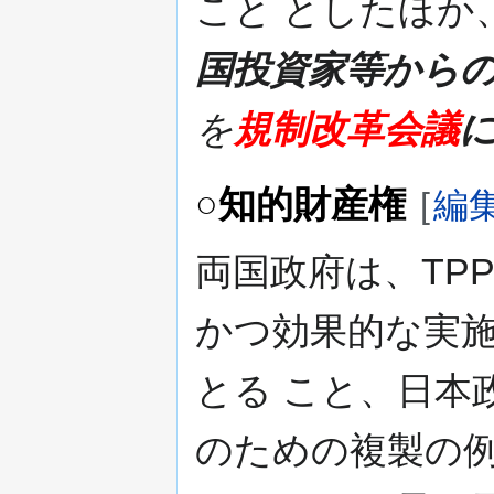
こと としたほか
国投資家等から
を
規制改革会議
○知的財産権
[
編
両国政府は、TP
かつ効果的な実
とる こと、日本
のための複製の