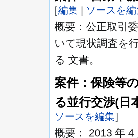
[
編集
|
ソースを編
概要：公正取引
いて現状調査を
る 文書。
案件：保険等
る並行交渉(日
ソースを編集
]
概要： 2013 年