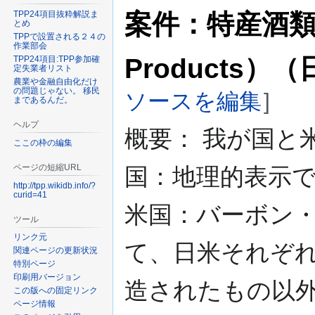
案件：特産酒類（Di
TPP24項目抜粋解説ま
とめ
TPPで設置される２４の
作業部会
Products
TPP24項目:TPP参加確
定失業者リスト
農業や金融自由化だけ
の問題じゃない。 移民
ソースを編集
]
まであるんだ。
ヘルプ
概要： 我が国と
ここの枠の編集
ページの短縮URL
国：地理的表示
http://tpp.wikidb.info/?
curid=41
米国：バーボン
ツール
リンク元
て、日米それぞ
関連ページの更新状況
特別ページ
印刷用バージョン
造されたもの以
この版への固定リンク
ページ情報