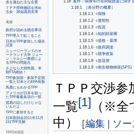
1.18
案件：保険等の非関税措置に関する
名を連ねた主な企業
1.18.1
［各分野の概要］
ＴＰＰ即時撤回を求め
る会 国会議員名簿
1.18.1.1
○保険
1.18.1.2
○透明性
考察
1.18.1.3
○投資
政府が認める懸念事項
1.18.1.4
○知的財産権
TPP導入で起こること
1.18.1.5
○規格・基準
日本がTPP参加した場合
試算
1.18.1.6
○政府調達
ニュージーランドのオ
1.18.1.7
○競争政策
ークランド大学 ジェー
ン・ケルシー教授によ
1.18.1.8
○急送便
るTPPの問題点
1.18.1.9
○衛生植物検疫(SPS)
さよなら大韓民国、米
韓FTA締結！
TPP参加国・参加予定国
一覧と日本とのEPA有無
ＴＰＰ交渉参
馬鹿にもわかるTPP
アメリカが日本を狙っ
たTPP毒素条項の一部
[1]
一覧
（※全
貿易の話しだけじゃな
いんだよ
TPPに参加すると
中）
日本医師会2011年11月
[
編集
|
ソー
2日TPP見解
TPP24項目