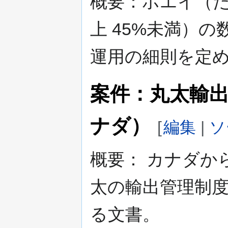
概要：ホエイ（た
上 45%未満）
運用の細則を定
案件：丸太輸
ナダ）
[
編集
|
ソ
概要： カナダか
太の輸出管理制
る文書。