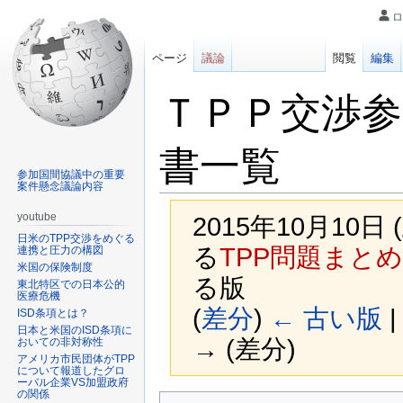
ロ
ページ
議論
閲覧
編集
ＴＰＰ交渉参
書一覧
参加国間協議中の重要
案件懸念議論内容
youtube
2015年10月10日 
日米のTPP交渉をめぐる
る
TPP問題まとめ
連携と圧力の構図
米国の保険制度
る版
東北特区での日本公的
医療危機
(
差分
)
← 古い版
|
ISD条項とは？
日本と米国のISD条項に
→ (差分)
おいての非対称性
アメリカ市民団体がTPP
について報道したグロ
ーバル企業VS加盟政府
の関係
ナ
検