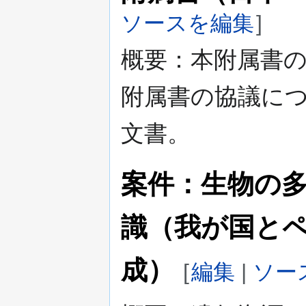
ソースを編集
]
概要：本附属書
附属書の協議に
文書。
案件：生物の
識（我が国と
成）
[
編集
|
ソー