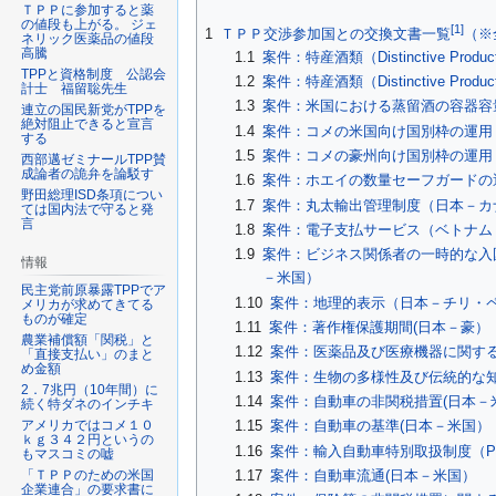
ＴＰＰに参加すると薬
ビ
索
の値段も上がる。 ジェ
[1]
1
ＴＰＰ交渉参加国との交換文書一覧
（※
ネリック医薬品の値段
ゲ
に
高騰
1.1
案件：特産酒類（Distinctive Pro
ー
移
TPPと資格制度 公認会
1.2
案件：特産酒類（Distinctive Pro
計士 福留聡先生
シ
動
1.3
案件：米国における蒸留酒の容器容
連立の国民新党がTPPを
ョ
絶対阻止できると宣言
1.4
案件：コメの米国向け国別枠の運用
する
ン
1.5
案件：コメの豪州向け国別枠の運用
西部邁ゼミナールTPP賛
に
成論者の詭弁を論駁す
1.6
案件：ホエイの数量セーフガードの
移
野田総理ISD条項につい
1.7
案件：丸太輸出管理制度（日本－カ
ては国内法で守ると発
動
言
1.8
案件：電子支払サービス（ベトナム
1.9
案件：ビジネス関係者の一時的な入
情報
－米国）
民主党前原暴露TPPでア
1.10
案件：地理的表示（日本－チリ・
メリカが求めてきてる
ものが確定
1.11
案件：著作権保護期間(日本－豪）
農業補償額「関税」と
1.12
案件：医薬品及び医療機器に関す
「直接支払い」のまと
め金額
1.13
案件：生物の多様性及び伝統的な
2．7兆円（10年間）に
1.14
案件：自動車の非関税措置(日本－
続く特ダネのインチキ
1.15
案件：自動車の基準(日本－米国）
アメリカではコメ１０
ｋｇ３４２円というの
1.16
案件：輸入自動車特別取扱制度（P
もマスコミの嘘
1.17
案件：自動車流通(日本－米国）
「ＴＰＰのための米国
企業連合」の要求書に