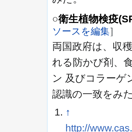
○衛生植物検疫(SP
ソースを編集
]
両国政府は、収
れる防かび剤、
ン 及びコラーゲ
認識の一致をみ
↑
http://www.cas.