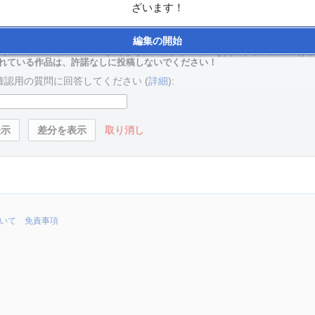
ざいます！
の投稿者によって編集、変更、除去される場合があります。 自分が書いたも
編集の開始
い。
か、パブリック ドメインまたはそれに類するフリーな資料からの複製であ
れている作品は、許諾なしに投稿しないでください！
認用の質問に回答してください (
詳細
):
取り消し
ついて
免責事項