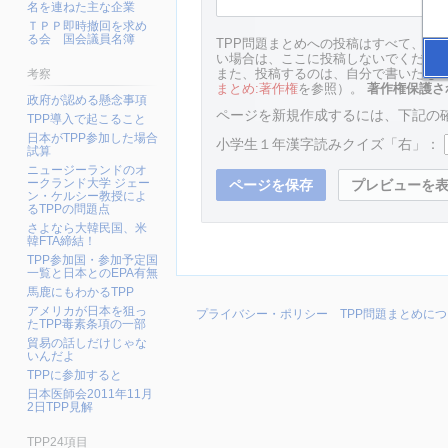
名を連ねた主な企業
ＴＰＰ即時撤回を求め
る会 国会議員名簿
TPP問題まとめへの投稿はすべて、他
い場合は、ここに投稿しないでくださ
また、投稿するのは、自分で書いたもの
考察
まとめ:著作権
を参照）。
著作権保護さ
政府が認める懸念事項
ページを新規作成するには、下記の確
TPP導入で起こること
日本がTPP参加した場合
小学生１年漢字読みクイズ「右」：
試算
ニュージーランドのオ
ークランド大学 ジェー
ン・ケルシー教授によ
るTPPの問題点
さよなら大韓民国、米
韓FTA締結！
TPP参加国・参加予定国
一覧と日本とのEPA有無
馬鹿にもわかるTPP
アメリカが日本を狙っ
プライバシー・ポリシー
TPP問題まとめに
たTPP毒素条項の一部
貿易の話しだけじゃな
いんだよ
TPPに参加すると
日本医師会2011年11月
2日TPP見解
TPP24項目