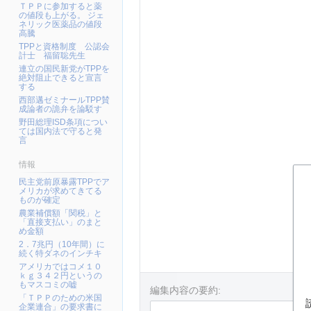
ＴＰＰに参加すると薬
の値段も上がる。 ジェ
ネリック医薬品の値段
高騰
TPPと資格制度 公認会
計士 福留聡先生
連立の国民新党がTPPを
絶対阻止できると宣言
する
西部邁ゼミナールTPP賛
成論者の詭弁を論駁す
野田総理ISD条項につい
ては国内法で守ると発
言
情報
民主党前原暴露TPPでア
メリカが求めてきてる
ものが確定
農業補償額「関税」と
「直接支払い」のまと
め金額
2．7兆円（10年間）に
続く特ダネのインチキ
アメリカではコメ１０
ｋｇ３４２円というの
もマスコミの嘘
編集内容の要約:
「ＴＰＰのための米国
企業連合」の要求書に