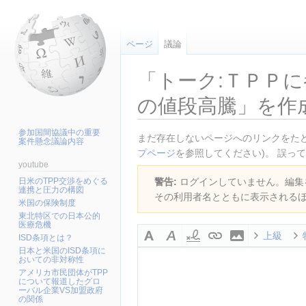
ページ
議論
「トーク:ＴＰＰ
の値段高騰」を作
参加国間協議中の重要
ナ
検
まだ存在しないページへのリンクをたど
案件懸念議論内容
ビ
索
プページ
を参照してください)。 誤っ
youtube
ゲ
に
日米のTPP交渉をめぐる
警告:
ログインしていません。編集を
ー
移
連携と圧力の構図
その利用者名とともに表示される
シ
動
米国の保険制度
ョ
東北特区での日本公的
医療危機
ン
上級
ISD条項とは？
に
日本と米国のISD条項に
移
おいての非対称性
動
アメリカ市民団体がTPP
について報道したグロ
ーバル企業VS加盟政府
の関係