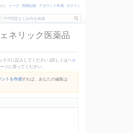
せん
トーク
投稿記録
アカウント作成
ログイン
検
索
ジェネリック医薬品
クスに記入してください (詳しくは
ヘル
ージに戻ってください。
ウントを作成
すれば、あなたの編集は