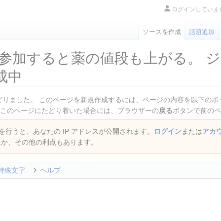
ログインしていま
ソースを作成
話題追加
に参加すると薬の値段も上がる。 
成中
りました。 このページを新規作成するには、ページの内容を以下のボッ
てこのページにたどり着いた場合には、ブラウザーの
戻る
ボタンで前のペ
行うと、あなたの IP アドレスが公開されます。
ログイン
または
アカ
ほか、その他の利点もあります。
特殊文字
ヘルプ