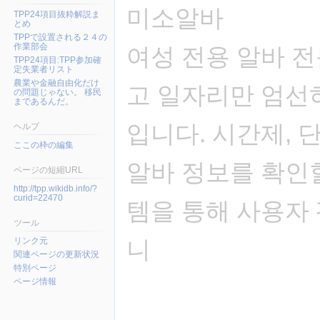
미소알바
TPP24項目抜粋解説ま
とめ
TPPで設置される２４の
作業部会
여성 전용 알바 
TPP24項目:TPP参加確
定失業者リスト
農業や金融自由化だけ
고 일자리만 엄선
の問題じゃない。 移民
まであるんだ。
입니다. 시간제, 단
ヘルプ
ここの枠の編集
알바 정보를 확인할
ページの短縮URL
http://tpp.wikidb.info/?
curid=22470
템을 통해 사용자
ツール
リンク元
니
関連ページの更新状況
特別ページ
ページ情報