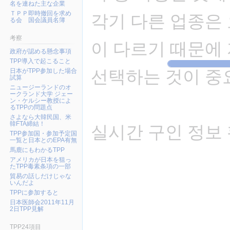
名を連ねた主な企業
ＴＰＰ即時撤回を求め
각기 다른 업종은
る会 国会議員名簿
考察
이 다르기 때문에
政府が認める懸念事項
TPP導入で起こること
선택하는 것이 중
日本がTPP参加した場合
試算
ニュージーランドのオ
ークランド大学 ジェー
ン・ケルシー教授によ
るTPPの問題点
さよなら大韓民国、米
韓FTA締結！
실시간 구인 정보
TPP参加国・参加予定国
一覧と日本とのEPA有無
馬鹿にもわかるTPP
アメリカが日本を狙っ
たTPP毒素条項の一部
貿易の話しだけじゃな
いんだよ
TPPに参加すると
日本医師会2011年11月
2日TPP見解
TPP24項目