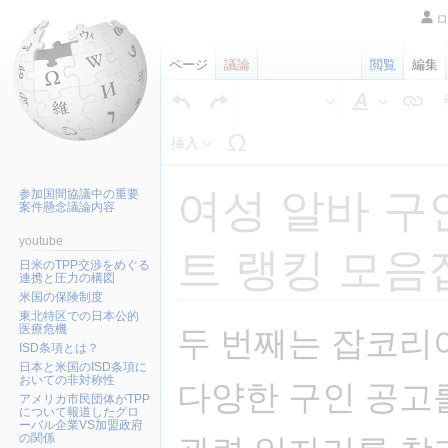
ロ
ページ
議論
閲覧
編集
文
字
挿入
の
修
飾
여성 알바 구
参加国間協議中の重要
案件懸念議論内容
youtube
트 랭킹 모음
日米のTPP交渉をめぐる
連携と圧力の構図
米国の保険制度
東北特区での日本公的
ナ
検
医療危機
두 번째는 잡코리
ビ
索
ISD条項とは？
日本と米国のISD条項に
ゲ
に
おいての非対称性
다양한 구인 공고
ー
移
アメリカ市民団体がTPP
について報道したグロ
シ
動
ーバル企業VS加盟政府
ョ
の関係