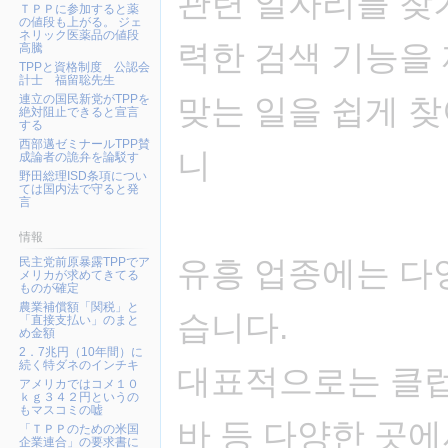
관련 일자리를 찾
ＴＰＰに参加すると薬
ン
の値段も上がる。 ジェ
に
ネリック医薬品の値段
력한 검색 기능을
高騰
移
TPPと資格制度 公認会
動
計士 福留聡先生
連立の国民新党がTPPを
맞는 일을 쉽게 
絶対阻止できると宣言
する
西部邁ゼミナールTPP賛
니
成論者の詭弁を論駁す
野田総理ISD条項につい
ては国内法で守ると発
言
情報
유흥 업종에는 다
民主党前原暴露TPPでア
メリカが求めてきてる
ものが確定
農業補償額「関税」と
습니다.
「直接支払い」のまと
め金額
2．7兆円（10年間）に
続く特ダネのインチキ
대표적으로는 클럽,
アメリカではコメ１０
ｋｇ３４２円というの
もマスコミの嘘
바 등 다양한 곳에
「ＴＰＰのための米国
企業連合」の要求書に